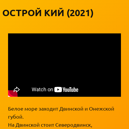
ОСТРОЙ КИЙ (2021)
Белое море заходит Двинской и Онежской
губой.
На Двинской стоит Северодвинск,