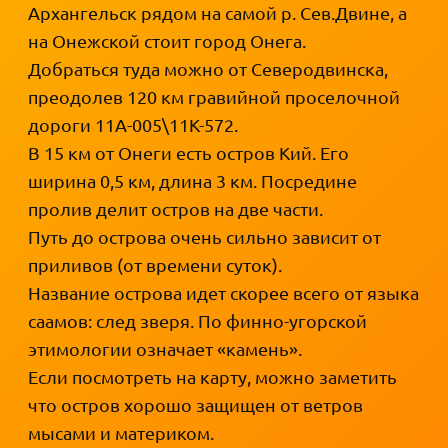
Архангельск рядом на самой р. Сев.Двине, а
на Онежской стоит город Онега.
Добраться туда можно от Северодвинска,
преодолев 120 км гравийной проселочной
дороги 11А-005\11К-572.
В 15 км от Онеги есть остров Кий. Его
ширина 0,5 км, длина 3 км. Посредине
пролив делит остров на две части.
Путь до острова очень сильно зависит от
приливов (от времени суток).
Название острова идет скорее всего от языка
саамов: след зверя. По финно-угорской
этимологии означает «камень».
Если посмотреть на карту, можно заметить
что остров хорошо защищен от ветров
мысами и материком.